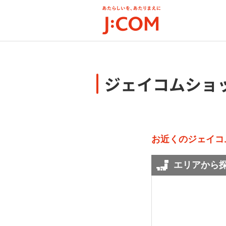
メ
イ
ン
コ
ン
テ
ン
ジェイコムショ
ツ
に
移
動
お近くのジェイコ
エリアから