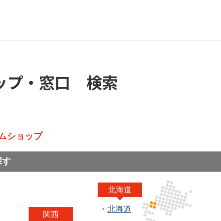
ップ・窓口 検索
ムショップ
探す
北海道
北海道
関西