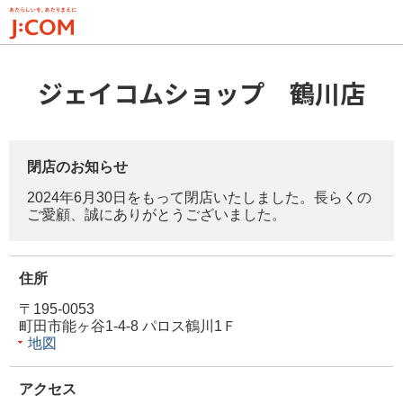
メ
イ
ン
コ
ジェイコムショップ 鶴川店
ン
テ
ン
ツ
閉店のお知らせ
に
2024年6月30日をもって閉店いたしました。長らくの
移
ご愛顧、誠にありがとうございました。
動
住所
〒195-0053
町田市能ヶ谷1-4-8 パロス鶴川1Ｆ
地図
アクセス